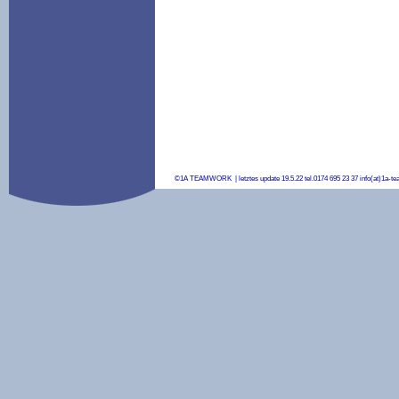
©1A TEAMWORK | letztes update 19.5.22 tel.0174 695 23 37 info(at)1a-t