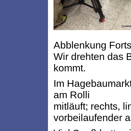
Abblenkung Forts
Wir drehten das B
kommt.
Im Hagebaumarkt 
am Rolli
mitläuft; rechts,
vorbeilaufender 